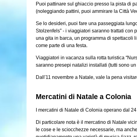
Puoi pattinare sul ghiaccio presso la pista di p
(noleggiando pattini, puoi ammirare la Città Ve
Se lo desideri, puoi fare una passeggiata lung
Stolzenfels” - i viaggiatori saranno trattati con p
una gita in barca, un programma di spettacoli li
come parte di una festa.
Viaggiatori in vacanza sulla rotta turistica “Nurs
saranno presepi natalizi installati (tutti sono un
Dall'11 novembre a Natale, vale la pena visitar
Mercatini di Natale a Colonia
I mercatini di Natale di Colonia operano dal 2
Di particolare nota è il mercatino di Natale vic
le cose e le sciocchezze necessarie, ma anche 
quotidianamente una varietà di musica (jazz, ro