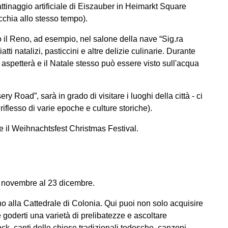
attinaggio artificiale di Eiszauber in Heimarkt Square
cchia allo stesso tempo).
o il Reno, ad esempio, nel salone della nave “Sig.ra
iatti natalizi, pasticcini e altre delizie culinarie. Durante
 aspetterà e il Natale stesso può essere visto sull'acqua
ery Road”, sarà in grado di visitare i luoghi della città - ci
 riflesso di varie epoche e culture storiche).
e il Weihnachtsfest Christmas Festival.
4 novembre al 23 dicembre.
ino alla Cattedrale di Colonia. Qui puoi non solo acquisire
goderti una varietà di prelibatezze e ascoltare
ck, canti delle chiese tradizionali tedesche, canzoni