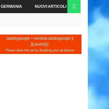
A GERMANIA
NUOVI ARTICOLI
RGO
N-BADEN
(adsbygoogle = window.adsbygoogle ||
[]).push({});
NO
IA
A
COFORTE
CO