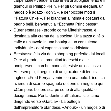
carpendale» vende la sua linea di abbigliamento e il
glamour di Philipp Plein. Per gli uomini eleganti, un
negozio è adatto «don’S», e per piccole mod lì
«Fattura Onkel». Per biancheria intima e costumi da
bagno belli, benvenuti a «Etichetta Principessa».
Dürenerstrasse - proprio come Mittelshtrasse, è
destinata alla crema della società. Una tazza di tè o
caffè a un tavolo in una boutique, un consulente
individuale - ogni capriccio sarà soddisfatto.
Erestrasse è la via dello shopping preferita dai locali.
Oltre ai prodotti di produttori tedeschi e alle
onnipresenti marche mondiali, esiste un'esclusiva.
Ad esempio, il negozio di un giocatore di tennis
inglese «Fred Perry», venire con una polo. L'iconica
azienda di scarpe spagnola detiene un negozio qui
«Camper». Le loro scarpe sono di alta qualità e
design unico. Per la dentina all'italiana, ci stiamo
dirigendo verso «Garcia» - La bottega
dell'imprenditore olandese. «Anouk» - un negozio di