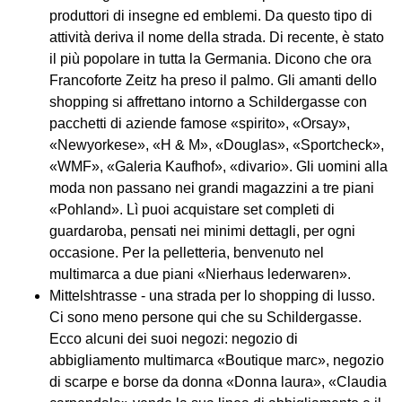
produttori di insegne ed emblemi. Da questo tipo di
attività deriva il nome della strada. Di recente, è stato
il più popolare in tutta la Germania. Dicono che ora
Francoforte Zeitz ha preso il palmo. Gli amanti dello
shopping si affrettano intorno a Schildergasse con
pacchetti di aziende famose «spirito», «Orsay»,
«Newyorkese», «H & M», «Douglas», «Sportcheck»,
«WMF», «Galeria Kaufhof», «divario». Gli uomini alla
moda non passano nei grandi magazzini a tre piani
«Pohland». Lì puoi acquistare set completi di
guardaroba, pensati nei minimi dettagli, per ogni
occasione. Per la pelletteria, benvenuto nel
multimarca a due piani «Nierhaus lederwaren».
Mittelshtrasse - una strada per lo shopping di lusso.
Ci sono meno persone qui che su Schildergasse.
Ecco alcuni dei suoi negozi: negozio di
abbigliamento multimarca «Boutique marc», negozio
di scarpe e borse da donna «Donna laura», «Claudia