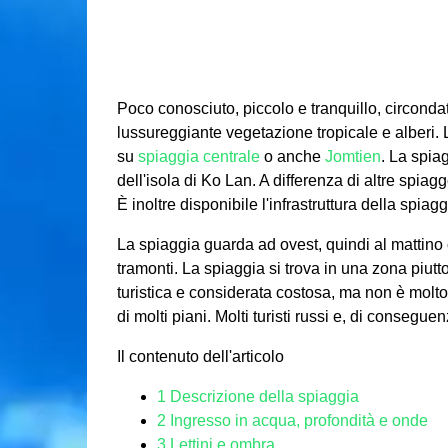
Poco conosciuto, piccolo e tranquillo, circondat
lussureggiante vegetazione tropicale e alberi.
su
spiaggia centrale
o anche
Jomtien
. La spia
dell'isola di Ko Lan. A differenza di altre spiag
È inoltre disponibile l'infrastruttura della spiag
La spiaggia guarda ad ovest, quindi al mattino 
tramonti. La spiaggia si trova in una zona piut
turistica e considerata costosa, ma non è molto
di molti piani. Molti turisti russi e, di conseguen
Il contenuto dell'articolo
1
Descrizione della spiaggia
2
Ingresso in acqua, profondità e onde
3
Lettini e ombra