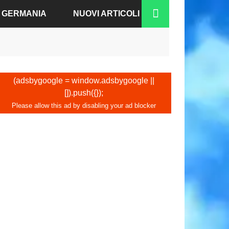
A GERMANIA
NUOVI ARTICOLI
RGO
N-BADEN
(adsbygoogle = window.adsbygoogle ||
[]).push({});
NO
IA
A
COFORTE
CO