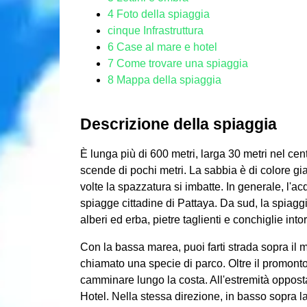
4
Foto della spiaggia
cinque
Infrastruttura
6
Case al mare e hotel
7
Come trovare una spiaggia
8
Mappa della spiaggia
Descrizione della spiaggia
È lunga più di 600 metri, larga 30 metri nel ce
scende di pochi metri. La sabbia è di colore gia
volte la spazzatura si imbatte. In generale, l'ac
spiagge cittadine di Pattaya. Da sud, la spiagg
alberi ed erba, pietre taglienti e conchiglie into
Con la bassa marea, puoi farti strada sopra il 
chiamato una specie di parco. Oltre il promontori
camminare lungo la costa. All'estremità opposta 
Hotel. Nella stessa direzione, in basso sopra l