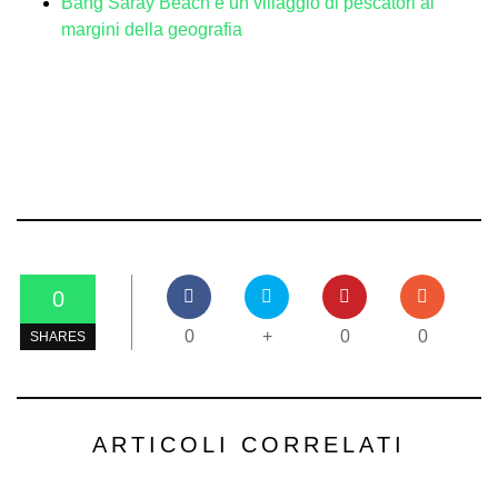
Bang Saray Beach è un villaggio di pescatori ai
margini della geografia
0
0
+
0
0
SHARES
ARTICOLI CORRELATI