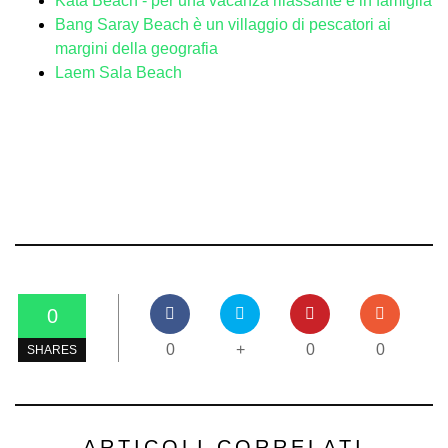
Kata Beach - per una vacanza rilassante e in famiglia
Bang Saray Beach è un villaggio di pescatori ai
margini della geografia
Laem Sala Beach
0
0
+
0
0
SHARES
ARTICOLI CORRELATI