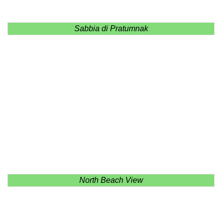
Sabbia di Pratumnak
North Beach View