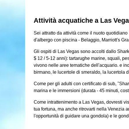
Attività acquatiche a Las Veg
Sei attratto da attività come il nuoto quotidia
d'albergo con piscina - Belaggio, Marriott's G
Gli ospiti di Las Vegas sono accolti dallo Shark
$ 12 / 5-12 anni): tartarughe marine, squali, pe
vivono nelle aree tematiche dell'acquario. e inol
birmano, le lucertole di smeraldo, la lucertola
Come per gli adulti con certificato di sub, "Shark
marina e le immersioni (durata - 45 minuti, cos
Come intrattenimento a Las Vegas, dovresti visi
tua fortuna, ma anche ritrovarti nella Venezia
l'opportunità di guidare una gondola) e le gon