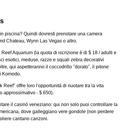
as
no in piscina? Quindi dovresti prenotare una camera
rand Chateau, Wynn Las Vegas o altro.
 Reef Aquarium (la quota di iscrizione è di $ 18 / adulti e
sci esotici, meduse, razze e squali zebra decorativi
tre, qui aspetteranno il coccodrillo "dorato", il pitone
 di Komodo.
 Reef" offre loro l'opportunità di nuotare tra la vita
to approssimativo - $ 650).
tare il casinò veneziano: qui non solo puoi controllare la
 americana, dove galleggiano vere gondole (non perdere
doliere cantano canzoni.