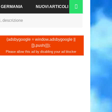
A GERMANIA
NUOVI ARTICOLI
i, descrizione
RGO
N-BADEN
(adsbygoogle = window.adsbygoogle ||
[]).push({});
NO
IA
A
COFORTE
CO