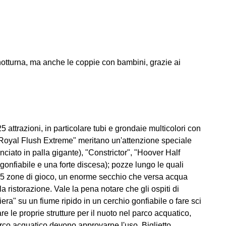
 notturna, ma anche le coppie con bambini, grazie ai
 attrazioni, in particolare tubi e grondaie multicolori con
 "Royal Flush Extreme" meritano un'attenzione speciale
anciato in palla gigante), "Constrictor", "Hoover Half
a gonfiabile e una forte discesa); pozze lungo le quali
 (5 zone di gioco, un enorme secchio che versa acqua
r la ristorazione. Vale la pena notare che gli ospiti di
era" su un fiume ripido in un cerchio gonfiabile o fare sci
re le proprie strutture per il nuoto nel parco acquatico,
parco acquatico devono approvarne l'uso. Biglietto