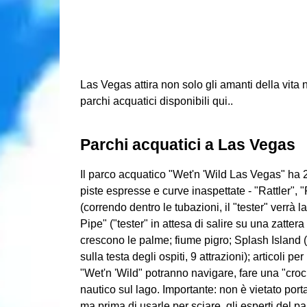
Las Vegas attira non solo gli amanti della vita
parchi acquatici disponibili qui..
Parchi acquatici a Las Vegas
Il parco acquatico "Wet'n 'Wild Las Vegas" ha 25
piste espresse e curve inaspettate - "Rattler",
(correndo dentro le tubazioni, il "tester" verrà l
Pipe" ("tester" in attesa di salire su una zatter
crescono le palme; fiume pigro; Splash Island
sulla testa degli ospiti, 9 attrazioni); articoli pe
"Wet'n 'Wild" potranno navigare, fare una "croci
nautico sul lago. Importante: non è vietato porta
ma prima di usarle per sciare, gli esperti del 