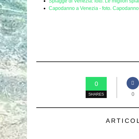
Spiagge di Venezia: foto. Le migliori spia
Capodanno a Venezia - foto. Capodanno a
0
0
SHARES
ARTICO