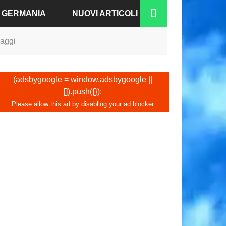
A GERMANIA
NUOVI ARTICOLI
iaggi
RGO
N-BADEN
(adsbygoogle = window.adsbygoogle ||
[]).push({});
NO
IA
A
COFORTE
CO