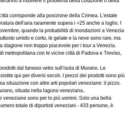
aiuteranno a risolvere il problema della colazione o della
 città corrisponde alla posizione della Crimea. L'estate
ratura dell'aria raramente supera i +25 anche a luglio. I
ovembre, quando la probabilità di inondazioni a Venezia
ttosto umido e corto, le gelate e la neve sono rare, ma
ta stagione non troppo piacevole per i tour a Venezia.
i metropolitana con le vicine città di Padova e Treviso,
rodotti dal famoso vetro sull'isola di Murano. Le
stite qui per diversi secoli. I prezzi dei prodotti sono più
ssa situazione con altre arti popolari veneziane: il pizzo.
urano, situata nella laguna veneziana..
e veneziane sono per lo più uomini. Solo una bella
 numero totale di diportisti veneziani - 433 persone, è