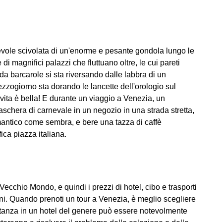
evole scivolata di un'enorme e pesante gondola lungo le
i magnifici palazzi che fluttuano oltre, le cui pareti
 barcarole si sta riversando dalle labbra di un
ezzogiorno sta dorando le lancette dell'orologio sul
vita è bella! E durante un viaggio a Venezia, un
aschera di carnevale in un negozio in una strada stretta,
omantico come sembra, e bere una tazza di caffè
ica piazza italiana.
ecchio Mondo, e quindi i prezzi di hotel, cibo e trasporti
i. Quando prenoti un tour a Venezia, è meglio scegliere
a stanza in un hotel del genere può essere notevolmente