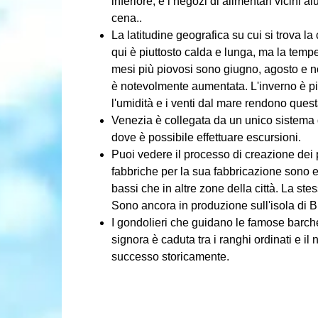
inferiore, e i negozi di alimentari vicini 
cena..
La latitudine geografica su cui si trova la
qui è piuttosto calda e lunga, ma la tempe
mesi più piovosi sono giugno, agosto e n
è notevolmente aumentata. L'inverno è piu
l'umidità e i venti dal mare rendono ques
Venezia è collegata da un unico sistema d
dove è possibile effettuare escursioni.
Puoi vedere il processo di creazione dei p
fabbriche per la sua fabbricazione sono esi
bassi che in altre zone della città. La ste
Sono ancora in produzione sull'isola di B
I gondolieri che guidano le famose barch
signora è caduta tra i ranghi ordinati e il
successo storicamente.