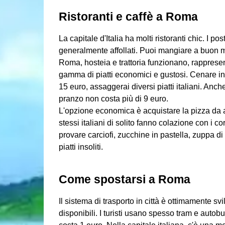
Ristoranti e caffè a Roma
La capitale d'Italia ha molti ristoranti chic. I p
generalmente affollati. Puoi mangiare a buon me
Roma, hosteia e trattoria funzionano, rappresen
gamma di piatti economici e gustosi. Cenare in
15 euro, assaggerai diversi piatti italiani. Anch
pranzo non costa più di 9 euro.
L'opzione economica è acquistare la pizza da asp
stessi italiani di solito fanno colazione con i co
provare carciofi, zucchine in pastella, zuppa di 
piatti insoliti.
Come spostarsi a Roma
Il sistema di trasporto in città è ottimamente sv
disponibili. I turisti usano spesso tram e autobu