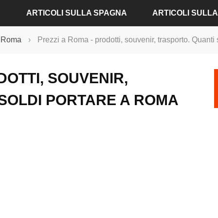
ARTICOLI SULLA SPAGNA
ARTICOLI SULL
su Roma
›
Prezzi a Roma - prodotti, souvenir, trasporto. Quanti
ARTICOLI SU ALICANTE
ARTICOLI SU AMBU
DOTTI, SOUVENIR,
ARTICOLI SU BARCELLONA
ARTICOLI SU BADE
SOLDI PORTARE A ROMA
ARTICOLI SU MADRID
ARTICOLI SU BERLI
ARTICOLI SU SIVIGLIA
ARTICOLI SU COLON
ARTICOLI SU VALENCIA
ARTICOLI SU DRESD
ARTICOLI SU FRAN
ARTICOLI SU MONA