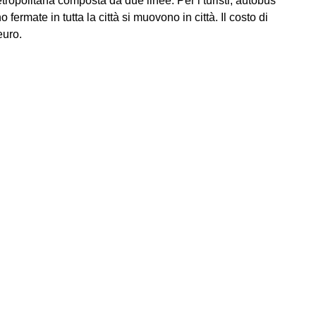
etropolitana composta da due linee. Per i turisti, autobus
fermate in tutta la città si muovono in città. Il costo di
euro.