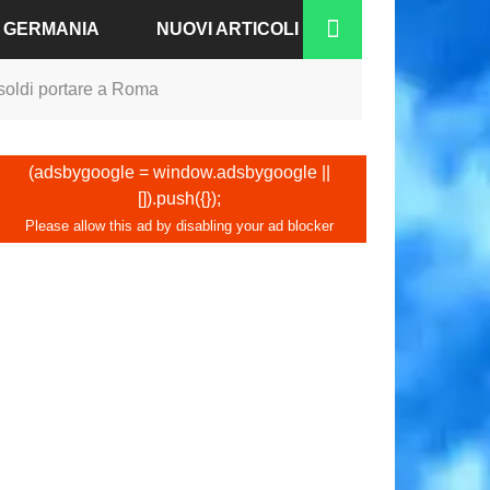
A GERMANIA
NUOVI ARTICOLI
 soldi portare a Roma
RGO
N-BADEN
(adsbygoogle = window.adsbygoogle ||
[]).push({});
NO
IA
A
COFORTE
CO