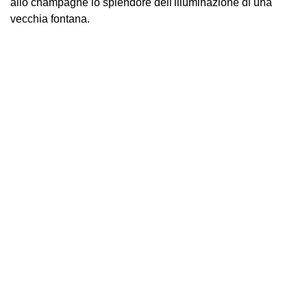
allo champagne lo splendore dell'illuminazione di una
vecchia fontana.