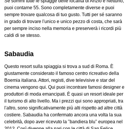
Se sommi tutte le spiagge delle località di Anzio e Nettuno,
puoi contarne 55. Sono completamente diverse e puoi
sempre trovare qualcosa di tuo gusto. Tutti per sé saranno
in grado di trovare l'unico e unico pezzo di costa, che sarà
per sempre inciso nella memoria e preserverà i ricordi più
caldi di se stesso.
Sabaudia
Questo resort sulla spiaggia si trova a sud di Roma. È
giustamente considerato il famoso centro ricreativo della
Boemia italiana. Attori, registi, dive televisive e star del
cinema vengono qui. Qui puoi incontrare famosi designer e
produttori di moda emancipati. È quasi un resort ideale per
il turismo di alto livello. Ma i prezzi qui sono appropriati, tra
l'altro, sono significativamente più alti rispetto ad altre città
costiere. Sabaudia ha confermato ancora una volta la sua
celebrità, dopo aver ricevuto la "bandiera blu" europea nel
2012. Così divenne alla pari con le città di San Felice