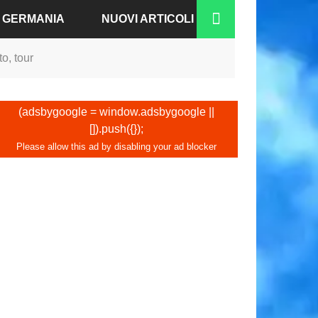
A GERMANIA
NUOVI ARTICOLI
o, tour
RGO
N-BADEN
(adsbygoogle = window.adsbygoogle ||
[]).push({});
NO
IA
A
COFORTE
CO