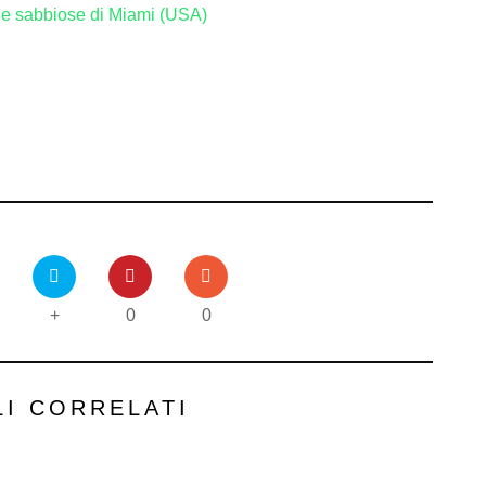
gge sabbiose di Miami (USA)
+
0
0
LI CORRELATI