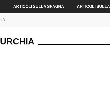
ARTICOLI SULLA SPAGNA
ARTICOLI SULL
a 3
ARTICOLI SU ALICANTE
ARTICOLI SU AMBU
ARTICOLI SU BARCELLONA
ARTICOLI SU BADE
TURCHIA
ARTICOLI SU MADRID
ARTICOLI SU BERLI
ARTICOLI SU SIVIGLIA
ARTICOLI SU COLON
ARTICOLI SU VALENCIA
ARTICOLI SU DRESD
ARTICOLI SU FRAN
ARTICOLI SU MONA