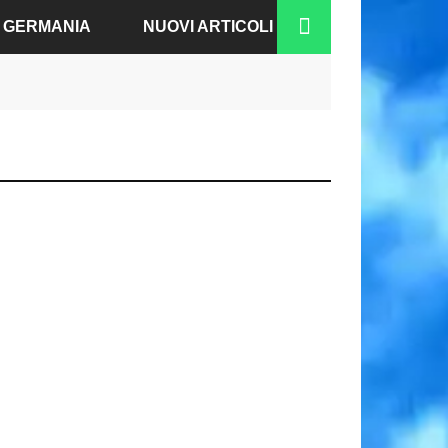
A GERMANIA
NUOVI ARTICOLI
RGO
N-BADEN
NO
IA
A
COFORTE
CO