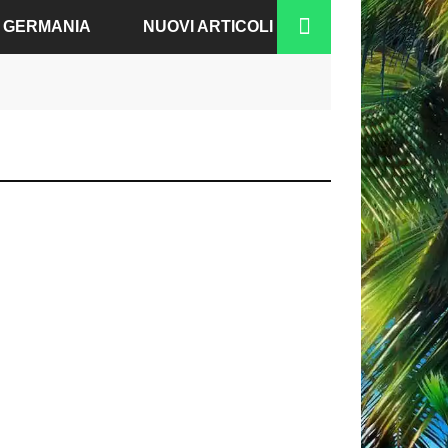
A GERMANIA
NUOVI ARTICOLI
RGO
N-BADEN
NO
IA
A
COFORTE
CO