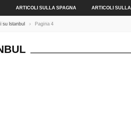
ARTICOLI SULLA SPAGNA
ARTICOLI SULL
li su Istanbul
›
Pagina 4
ARTICOLI SU ALICANTE
ARTICOLI SU AMBU
ARTICOLI SU BARCELLONA
ARTICOLI SU BADE
ANBUL
ARTICOLI SU MADRID
ARTICOLI SU BERLI
ARTICOLI SU SIVIGLIA
ARTICOLI SU COLON
ARTICOLI SU VALENCIA
ARTICOLI SU DRESD
ARTICOLI SU FRAN
ARTICOLI SU MONA