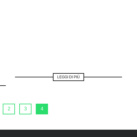
LEGGI DI PIÙ
2
3
4