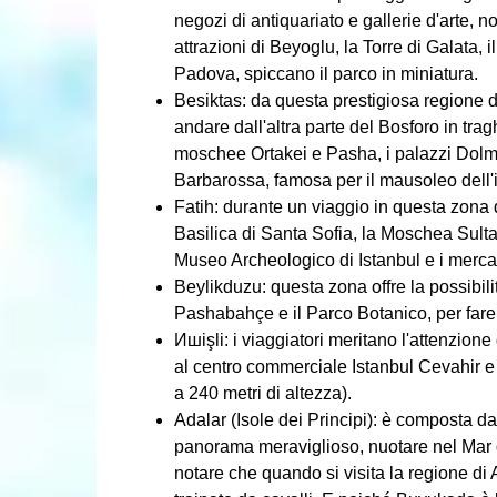
negozi di antiquariato e gallerie d'arte, n
attrazioni di Beyoglu, la Torre di Galata,
Padova, spiccano il parco in miniatura.
Besiktas: da questa prestigiosa regione di
andare dall'altra parte del Bosforo in trag
moschee Ortakei e Pasha, i palazzi Dol
Barbarossa, famosa per il mausoleo dell'
Fatih: durante un viaggio in questa zona d
Basilica di Santa Sofia, la Moschea Sulta
Museo Archeologico di Istanbul e i mercati
Beylikduzu: questa zona offre la possibil
Pashabahçe e il Parco Botanico, per fare
Ишişli: i viaggiatori meritano l'attenzion
al centro commerciale Istanbul Cevahir e
a 240 metri di altezza).
Adalar (Isole dei Principi): è composta da 
panorama meraviglioso, nuotare nel Mar d
notare che quando si visita la regione di A