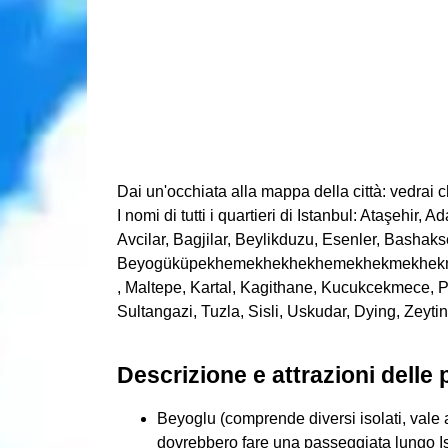
Dai un'occhiata alla mappa della città: vedrai che
I nomi di tutti i quartieri di Istanbul: Ataşehir,
Avcilar, Bagjilar, Beylikduzu, Esenler, Bashak
Beyogüküpekhemekhekhekhemekhekmekhe
, Maltepe, Kartal, Kagithane, Kucukcekmece, Pen
Sultangazi, Tuzla, Sisli, Uskudar, Dying, Zeyti
Descrizione e attrazioni delle p
Beyoglu (comprende diversi isolati, vale a
dovrebbero fare una passeggiata lungo Isti