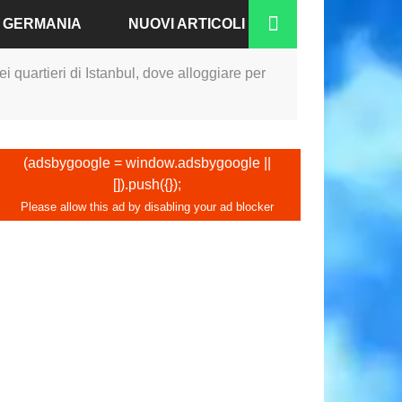
A GERMANIA
NUOVI ARTICOLI
ei quartieri di Istanbul, dove alloggiare per
RGO
N-BADEN
(adsbygoogle = window.adsbygoogle ||
NO
[]).push({});
IA
A
COFORTE
CO