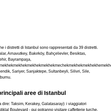
 i distretti di Istanbul sono rappresentati da 39 distretti.
 Adalar, Arnavutkey, Bakırköy, Bahçelievler, Besiktas,
sehir, Bayrampaşa,
kmekhekmekhekmekhekmekhekmechekmekhekmekhekhemekh
dik, Sariyer, Sanjaktepe, Sultanbeyli, Silivri, Sile,
nburnu.
rincipali aree di Istanbul
 dire: Taksim, Kerakey, Galatasaray): i viaggiatori
klal Boulevard - qui potranno visitare caffetterie turche,