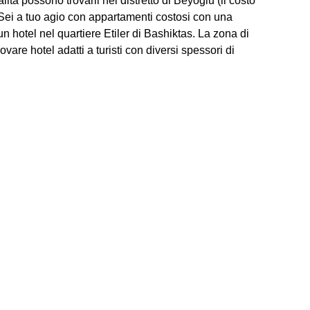
alità possono trovarli nel distretto di Beyoglu (il costo
. Sei a tuo agio con appartamenti costosi con una
un hotel nel quartiere Etiler di Bashiktas. La zona di
vare hotel adatti a turisti con diversi spessori di