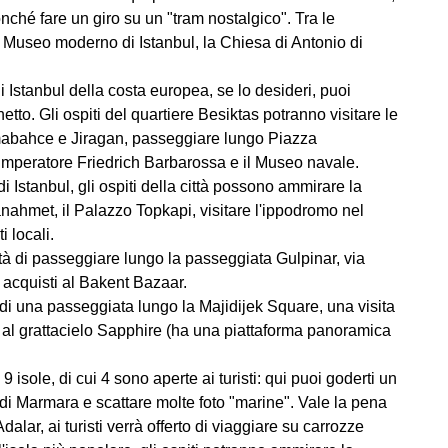
onché fare un giro su un "tram nostalgico". Tra le
 il Museo moderno di Istanbul, la Chiesa di Antonio di
 Istanbul della costa europea, se lo desideri, puoi
hetto. Gli ospiti del quartiere Besiktas potranno visitare le
mabahce e Jiragan, passeggiare lungo Piazza
imperatore Friedrich Barbarossa e il Museo navale.
i Istanbul, gli ospiti della città possono ammirare la
nahmet, il Palazzo Topkapi, visitare l'ippodromo nel
 locali.
ità di passeggiare lungo la passeggiata Gulpinar, via
 acquisti al Bakent Bazaar.
e di una passeggiata lungo la Majidijek Square, una visita
 al grattacielo Sapphire (ha una piattaforma panoramica
9 isole, di cui 4 sono aperte ai turisti: qui puoi goderti un
i Marmara e scattare molte foto "marine". Vale la pena
dalar, ai turisti verrà offerto di viaggiare su carrozze