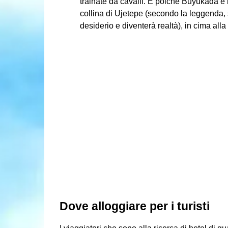
trainate da cavalli. E poiché Buyukada è l
collina di Ujetepe (secondo la leggenda, 
desiderio e diventerà realtà), in cima all
Dove alloggiare per i turisti