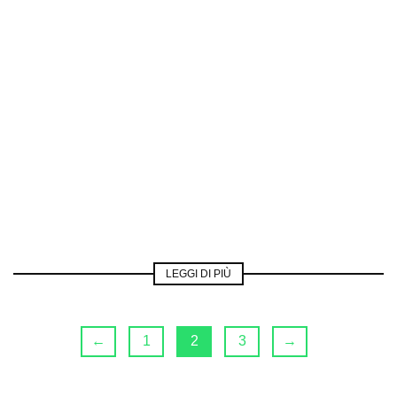
LEGGI DI PIÙ
←
1
2
3
→