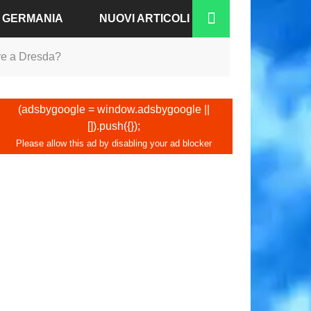
A GERMANIA
NUOVI ARTICOLI
re a Dresda?
RGO
N-BADEN
(adsbygoogle = window.adsbygoogle ||
[]).push({});
NO
IA
A
COFORTE
CO