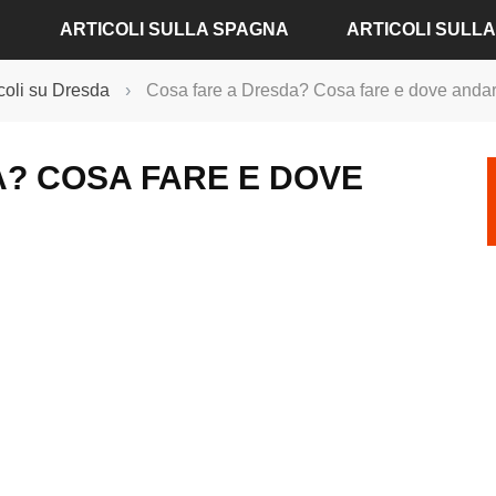
ARTICOLI SULLA SPAGNA
ARTICOLI SULL
icoli su Dresda
›
Cosa fare a Dresda? Cosa fare e dove anda
ARTICOLI SU ALICANTE
ARTICOLI SU AMBU
? COSA FARE E DOVE
ARTICOLI SU BARCELLONA
ARTICOLI SU BADE
ARTICOLI SU MADRID
ARTICOLI SU BERLI
ARTICOLI SU SIVIGLIA
ARTICOLI SU COLON
ARTICOLI SU VALENCIA
ARTICOLI SU DRESD
ARTICOLI SU FRAN
ARTICOLI SU MONA