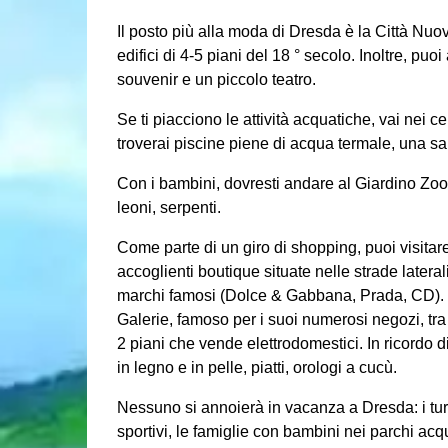
Il posto più alla moda di Dresda è la Città Nuova
edifici di 4-5 piani del 18 ° secolo. Inoltre, pu
souvenir e un piccolo teatro.
Se ti piacciono le attività acquatiche, vai nei ce
troverai piscine piene di acqua termale, una s
Con i bambini, dovresti andare al Giardino Zool
leoni, serpenti.
Come parte di un giro di shopping, puoi visita
accoglienti boutique situate nelle strade latera
marchi famosi (Dolce & Gabbana, Prada, CD). 
Galerie, famoso per i suoi numerosi negozi, tr
2 piani che vende elettrodomestici. In ricordo d
in legno e in pelle, piatti, orologi a cucù.
Nessuno si annoierà in vacanza a Dresda: i turi
sportivi, le famiglie con bambini nei parchi acqua