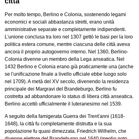
città
Per molto tempo, Berlino e Colonia, sostenendo legami
economici e sociali abbastanza stretti, erano unità
amministrative separate e completamente indipendenti.
L'unione conclusa tra loro nel 1307 gettò le basi per la loro
politica estera comune, mentre ciascuna delle città aveva
ancora il proprio autogoverno interno. Nel 1360, Berlino-
Colonia divenne un membro della Lega anseatica. Nel
1432 Berlino e Colonia erano già praticamente una (anche
se l'unificazione finale a livello ufficiale ebbe luogo solo
nel 1709). A metà del XV secolo, divenendo la residenza
principale dei Margravi del Brandeburgo, Berlino fu
costretta ad abbandonare lo status di libera città anseatica.
Berlino accettò ufficialmente il luteranesimo nel 1539.
A seguito della famigerata Guerra dei Trent'anni (1618-
1648), la città fu completamente distrutta e la sua
popolazione fu quasi dimezzata. Friedrich Wilhelm, che
divenne elettore del Brandeburgo nel 1640 (meglio noto