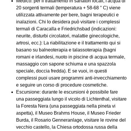
Medico: per il trattamento in sanatori locali, l'acqua di
20 sorgenti termali (temperatura + 58-68 ° C) viene
utilizzata attivamente per bere, bagni terapeutici e
inalazioni. Chi lo desidera può visitare i complessi
termali di Caracalla e Friedrichsbad (indicazioni:
neurite, disturbi circolatori, malattie ginecologiche,
artrosi, ecc.): La riabilitazione e il trattamento qui si
basano su balneoterapia e talassoterapia (bagni
romani e irlandesi, nuoto in piscine di acqua termale,
massaggio con sapone schiuma e una spazzola
speciale, doccia fredda). E se vuoi, in questi
complessi puoi usare programmi anti-invecchiamento
e seguire un corso di procedure cosmetiche.
Escursione: durante le escursioni è possibile fare
una passeggiata lungo il vicolo di Lichtenthal, visitare
la Foresta Nera (una passeggiata nella pineta vi
aspetta), il Museo Brahms House, il Museo Frieder
Burda, il Rosario Genneranlage, visitare le rovine del
vecchio castello, la Chiesa ortodossa russa della