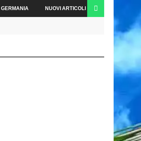
A GERMANIA
NUOVI ARTICOLI
RGO
N-BADEN
NO
IA
A
COFORTE
CO